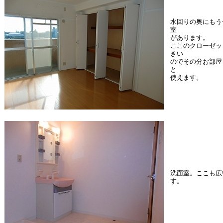
水回りの奥にもう
室
があります。
ここのクローゼッ
きい
のでその分お部屋
と
使えます。
洗面室。ここも広
す。