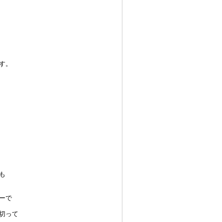
す。
も
ーで
切って