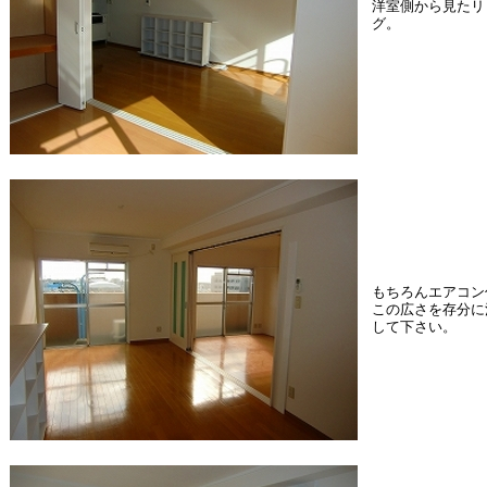
洋室側から見たリ
グ。
もちろんエアコン
この広さを存分に
して下さい。