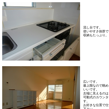
流し台です。
使いやすさ抜群で
収納もたっぷり。
広いです。
最上階なので眺め
いいです。
左端に見えるのは
可動式のカウンタ
す。
お好きな位置で仕