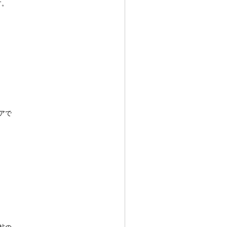
す。
アで