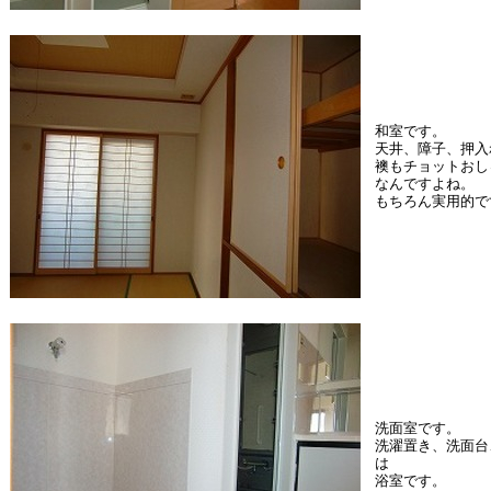
和室です。
天井、障子、押入
襖もチョットおし
なんですよね。
もちろん実用的で
洗面室です。
洗濯置き、洗面台
は
浴室です。