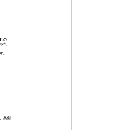
れの
ゃれ
す。
、奥側