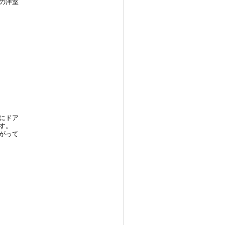
の洋室
にドア
す。
がって