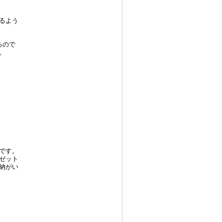
るよう
るので
。
です。
ゼット
納がい