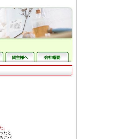
た。
ったと
ろにパ