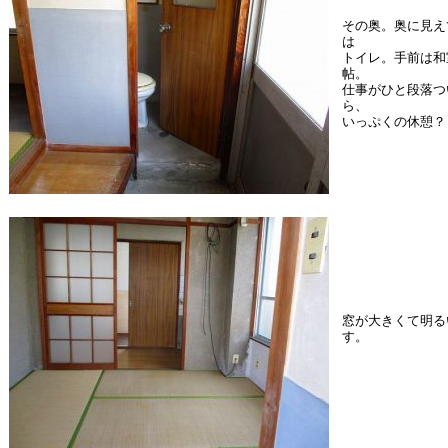
その奥。奥に見え
は
トイレ。手前は和室
帖。
仕事がひと段落つ
ら、
いっぷくの休憩？
窓が大きくて明る
す。