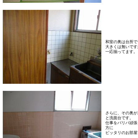
和室の奥は台所で
大きくは無いです
一応揃ってます。
さらに、その奥が
と洗面台です。
仕事をバリバ頑張
方に
ピッタリのお部屋