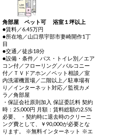
角部屋 ペット可 浴室１坪以上
●賃料／6.45万円
●所在地／山口県宇部市妻崎開作1丁
目
●交通／徒歩18分
●設備・条件／ バス・トイレ別／エア
コン付／フローリング／バルコニー
付／ＴＶドアホン／ペット相談／室
内洗濯機置場／二階以上／駐車場有
り／インターネット対応／監視カメ
ラ／角部屋
・保証会社原則加入 保証委託料 契約
時：25,000円 月額：賃料総額の2.5%
必要。 ・契約時に退去時のクリーニ
ング費として、￥90,000が必要とな
ります。 ※無料インターネット ※エ