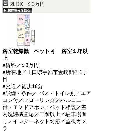
2LDK 6.3万円
浴室乾燥機 ペット可 浴室１坪以
上
●賃料／6.3万円
●所在地／山口県宇部市妻崎開作1丁
目
●交通／徒歩18分
●設備・条件／ バス・トイレ別／エア
コン付／フローリング／バルコニー
付／ＴＶドアホン／ペット相談／室
内洗濯機置場／二階以上／駐車場有
り／インターネット対応／監視カメ
ラ