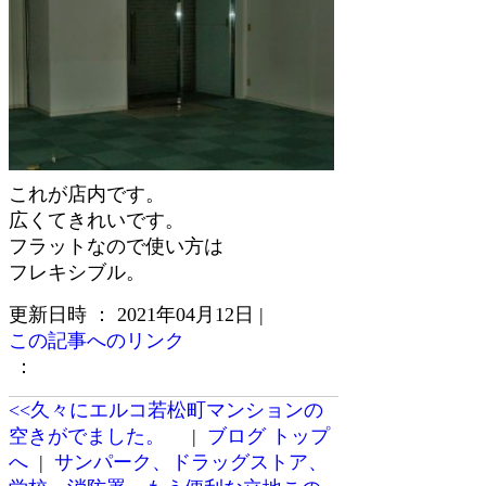
これが店内です。
広くてきれいです。
フラットなので使い方は
フレキシブル。
更新日時 ： 2021年04月12日
|
この記事へのリンク
：
<<久々にエルコ若松町マンションの
空きがでました。
|
ブログ トップ
へ
|
サンパーク、ドラッグストア、