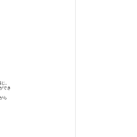
感じ。
ができ
がら