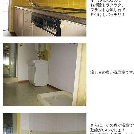
オール電化なので
お掃除もラクラク。
フラットな流し台で
片付けもバッチリ！
流し台の奥が洗面室です
さらに、その奥が浴室で
動線がいいでしょ！