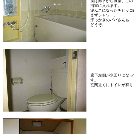
実は廊下から直接、この
浴室に入れます。
泥んこになったチビッコ
まずシャワー。
汗っかきのパパさんも
どうぞ。
廊下左側が水回りになっ
す。
玄関近くにトイレが有り