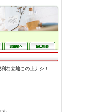
便利な立地この上ナシ！
ます。